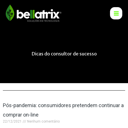
Ir
para
o
conteúdo
Dicas do consultor de sucesso
Pós-pandemia: consumidores pretendem continuar a
comprar on-line
22/12/2021
Nenhum comentário